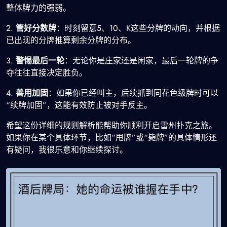
整体牌力的强弱。
2.
管好分数牌
：时刻留意5、10、K这些分牌的动向，并根据
已出现的分牌推算剩余分牌的分布。
3.
警惕最后一轮
：无论你是庄家还是闲家，最后一轮牌的争
夺往往直接决定胜负。
4.
善用加固
：如果你已经叫主，后续抓到同花色级牌时可以
“续牌加固”，这能有效防止被对手反主。
希望这份详细的规则解析能帮助你顺利开启雷州扑克之旅。
如果你在某个具体环节，比如“甩牌”或“毙牌”的具体情形还
有疑问，我很乐意和你继续探讨。