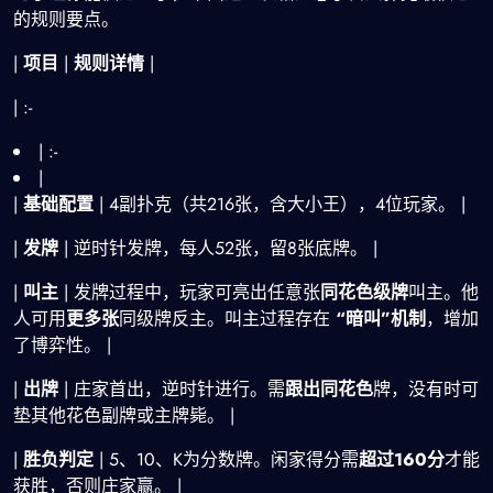
的规则要点。
|
项目
|
规则详情
|
| :-
| :-
|
|
基础配置
| 4副扑克（共216张，含大小王），4位玩家。 |
|
发牌
| 逆时针发牌，每人52张，留8张底牌。 |
|
叫主
| 发牌过程中，玩家可亮出任意张
同花色级牌
叫主。他
人可用
更多张
同级牌反主。叫主过程存在
“暗叫”机制
，增加
了博弈性。 |
|
出牌
| 庄家首出，逆时针进行。需
跟出同花色
牌，没有时可
垫其他花色副牌或主牌毙。 |
|
胜负判定
| 5、10、K为分数牌。闲家得分需
超过160分
才能
获胜，否则庄家赢。 |