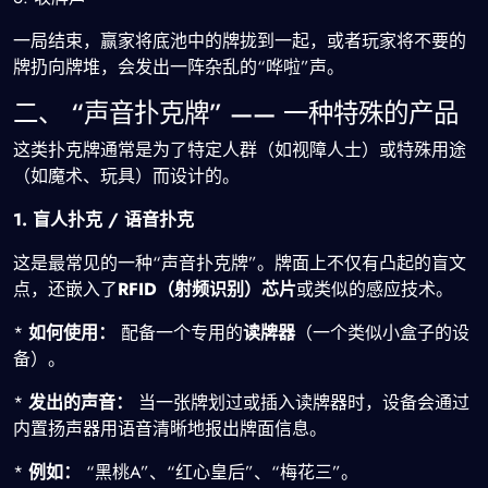
一局结束，赢家将底池中的牌拢到一起，或者玩家将不要的
牌扔向牌堆，会发出一阵杂乱的“哗啦”声。
二、 “声音扑克牌” —— 一种特殊的产品
这类扑克牌通常是为了特定人群（如视障人士）或特殊用途
（如魔术、玩具）而设计的。
1. 盲人扑克 / 语音扑克
这是最常见的一种“声音扑克牌”。牌面上不仅有凸起的盲文
点，还嵌入了
RFID（射频识别）芯片
或类似的感应技术。
*
如何使用：
配备一个专用的
读牌器
（一个类似小盒子的设
备）。
*
发出的声音：
当一张牌划过或插入读牌器时，设备会通过
内置扬声器用语音清晰地报出牌面信息。
*
例如：
“黑桃A”、“红心皇后”、“梅花三”。