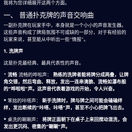
我将为您详细展开这两个方面。
一、 普通扑克牌的声音交响曲
一副扑克牌在玩家手中，本身就是一个小小的声音发生器。
这些声音构成了牌局氛围不可或缺的一部分，对于有经验的
玩家来说，甚至能从中听出一些“情报”。
1. 洗牌声
这是扑克最经典、最具代表性的声音。
*
流畅
流畅的哗啦声：
熟练的洗牌者能将牌分成两叠，让牌
角交错，然后弯曲、释放，发出一连串清脆、流畅如瀑布般
的“哗啦啦”声。这声音代表着游戏的开始，令人兴奋。
*
笨拙的咔嗒声：
新手洗牌时，牌与牌之间可能会磕磕绊
绊，发出断续的“咔嗒、咔嗒”声，甚至不小心把牌飞出去。
*
桌洗的唰唰声：
将牌正面朝下在桌子上来回搅动混洗，会
发出更沉闷、密集的“唰唰”声。