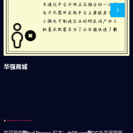
华强商城
欢迎莅临▓Red Dragon 红龙：dr09.com▓GG扑克官网安