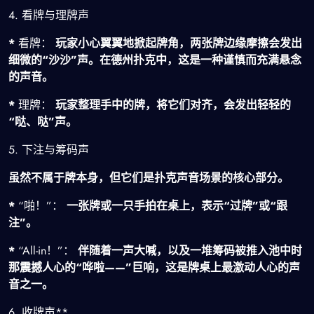
4. 看牌与理牌声
*
看牌：
玩家小心翼翼地掀起牌角，两张牌边缘摩擦会发出
细微的“沙沙”声。在德州扑克中，这是一种谨慎而充满悬念
的声音。
*
理牌：
玩家整理手中的牌，将它们对齐，会发出轻轻的
“哒、哒”声。
5. 下注与筹码声
虽然不属于牌本身，但它们是扑克声音场景的核心部分。
*
“啪！”：
一张牌或一只手拍在桌上，表示“过牌”或“跟
注”。
*
“All-in！”：
伴随着一声大喊，以及一堆筹码被推入池中时
那震撼人心的“哗啦——”巨响，这是牌桌上最激动人心的声
音之一。
6. 收牌声**