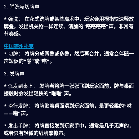
2. 弹洗与切牌声
*
弹洗：
在花式洗牌或某些魔术中，玩家会用拇指快速释放
牌叠，发出机关枪一样连续、清脆的“嗒嗒嗒嗒”声，非常有
节奏感。
中国德州扑克
*
切牌：
将牌分成两叠或多叠，然后再合并，通常会伴随一
声短促的“啪”或“嗒”。
3. 发牌声
*
派发到桌上：
发牌者将牌一张张飞到玩家面前，牌与桌面
接触时会发出轻快的“啪啪”声。
*
滑行发牌：
将牌贴着桌面滑到玩家面前，是更轻柔的“咻
——啪”声。
*
发出手牌：
将牌直接发到玩家手中，通常是几乎无声的，
或者只有轻微的纸牌摩擦声。