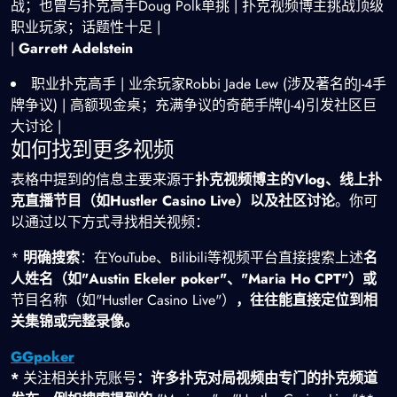
战；也曾与扑克高手Doug Polk单挑 | 扑克视频博主挑战顶级
职业玩家；话题性十足 |
|
Garrett Adelstein
职业扑克高手 | 业余玩家Robbi Jade Lew (涉及著名的J-4手
牌争议) | 高额现金桌；充满争议的奇葩手牌(J-4)引发社区巨
大讨论 |
如何找到更多视频
表格中提到的信息主要来源于
扑克视频博主的Vlog、线上扑
克直播节目（如Hustler Casino Live）以及社区讨论
。你可
以通过以下方式寻找相关视频：
*
明确搜索
：在YouTube、Bilibili等视频平台直接搜索上述
名
人姓名（如"Austin Ekeler poker"、"Maria Ho CPT"）或
节目名称（如"Hustler Casino Live"）
，往往能直接定位到相
关集锦或完整录像。
GGpoker
*
关注相关扑克账号
：许多扑克对局视频由专门的扑克频道