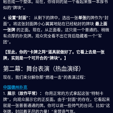
粘合成一个整体。现在，你得到的是一个看起来像一本厚书
似的“牌块”。
4.
设置“封面”：
从剩下的牌中，选出一张
单张
的牌作为“封
面”。将这张封面牌小心翼翼地贴在已经粘好的牌块
最上面
一张牌
的正面。现在，从正面看，这只是一个普通的、稍微
有点厚的扑克牌。观众完全看不出它背后隐藏着一个“军
团”。
【至此，你的“卡牌之阵”道具就做好了。它看上去是一张
牌，实则是一个可开合的“牌块”。】
第二幕：舞台表演（热血演绎）
现在，我们来分解你那“燃魂一击”的表演过程：
中国德州扑克
1.
展示（故作平常）：
你用正常的方式拿起这张“特制卡
牌”，向观众展示它的正反面。由于“封面”的存在，它看起来
就是一张普普通通的牌。你可以说一些帅气的台词，比如“这
张牌，封印着无尽的力量！”来营造气氛。