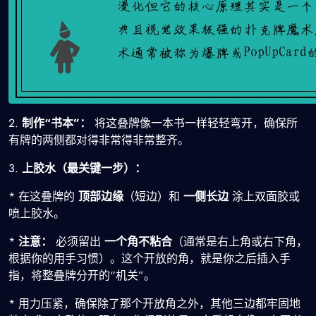
2.
制作“书本”：
将这叠牌像一本书一样轻轻弯开，确保所
有牌的两侧都对得非常得非常整齐。
3.
上胶水（最关键一步）：
* 在这叠牌的
顶部边缘
（短边）和
一侧长边
涂上双面胶或
喷上胶水。
*
注意：
必须留出
一个角不粘合
（通常是右上角或右下角，
根据你的用手习惯）。这个开放的角，就是你之后插入手
指，将整叠牌分开的“机关”。
* 用力压紧，确保除了那个开放角之外，其他三边都牢固地