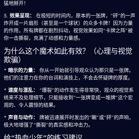
猛地掰开！
5.
效果呈现：
在极短的时间内，原本的一张牌，“砰”的一声
炸开成一片扇形（甚至是一个球状）的众多卡牌！因为力量
的作用，所有牌都在剧烈抖动，视觉效果如同“卡牌之阵”被
你一击撕裂，充满了动感和力量感。
为什么这个魔术如此有效？（心理与视觉
欺骗）
*
暗示的力量：
你从一开始就引导观众认为那只是一张牌。
他们的注意力在你的台词和演技上，不会去怀疑牌的厚度。
*
速度与混乱：
“爆裂”的动作发生得非常快，观众的视觉系
统来不及处理细节，只能接收到“一张牌变成一堆牌”这个宏
观的、令人震惊的结果。
*
声音与动作：
牌被迅速展开时发出的“唰”或“砰”的声响，
极大地增强了“撕裂”的真实感和冲击力。
给“热血少年”的练习建议