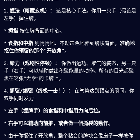
2.
握法（暗藏玄机）：
这是核心手法。你用一只手（假设是
左手）握住牌。
*
拇指
按在牌背面的中心。
*
食指和中指
则悄悄地、不动声色地伸到牌块背面，
准确地
抠住你预留的那个“开放角”
。
3.
聚力（戏剧性停顿）：
你做出运功、聚气的姿态，另一只
手（右手）可以辅助做出积聚能量的动作。所有的目光都聚
焦在这张“无辜”的卡牌上。
4.
撕裂/爆裂（终极一击！）：
在气势达到顶点的瞬间，你
双手同时发力：
*
左手（握牌手）的食指和中指用力向后拉。
*
右手可以辅助向前推，或者做一個撕裂的動作。
* 由于你抠住了开放角，整个粘合的牌块会像扇子一样被你