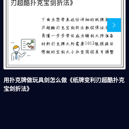
用扑克牌做玩具剑怎么做《纸牌变利刃超酷扑克
宝剑折法》