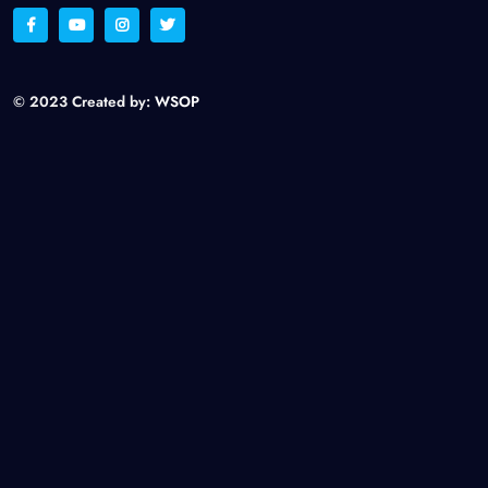
© 2023 Created by:
WSOP