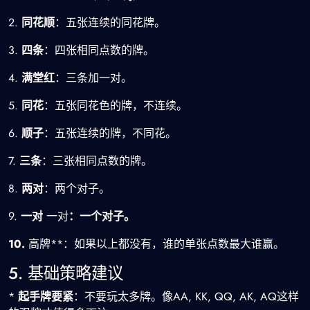
2.
同花顺
：五张连续的同花牌。
3.
四条
：四张相同点数的牌。
4.
满堂红
：三条加一对。
5.
同花
：五张同花色的牌，不连续。
6.
顺子
：五张连续的牌，不同花。
7.
三条
：三张相同点数的牌。
8.
两对
：两个对子。
9.
一对
一对
：一个对子。
10.
高牌**：如果以上都没有，谁的单张点数最大谁赢。
5. 基础策略建议
*
起手牌要紧
：不要玩太多牌。像AA, KK, QQ, AK, AQ这样