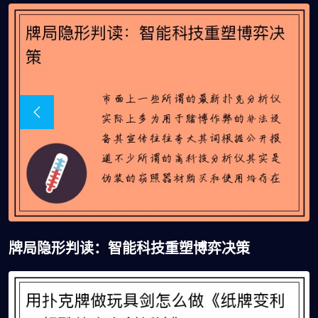
牌局隐形判读：智能科技重塑博弈决策