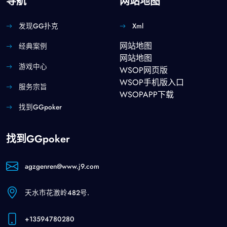
导航
网站地图
发现GG扑克
Xml
网站地图
经典案例
网站地图
游戏中心
WSOP网页版
WSOP手机版入口
服务宗旨
WSOPAPP下载
找到GGpoker
找到GGpoker
agzgenren@www.j9.com
天水市花激岭482号.
+13594780280