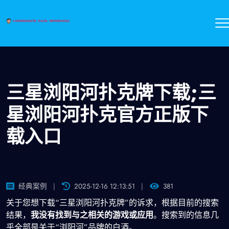
三星浏阳河扑克牌下载;三
星浏阳河扑克官方正版下
载入口
经典案例
2025-12-16 12:13:51
381
关于您想下载“三星浏阳河扑克牌”的诉求，根据目前的搜索
结果，
我没有找到与之相关的游戏或应用
。搜索到的信息几
乎全部是关于“浏阳河”品牌的白酒。